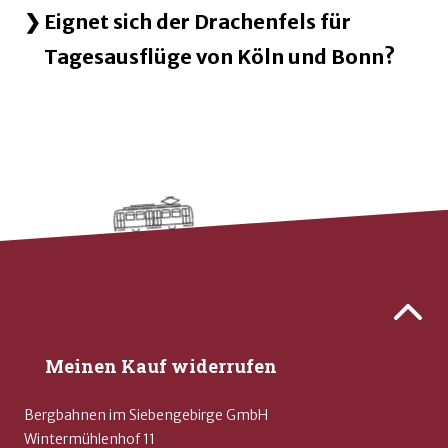
Eignet sich der Drachenfels für
Tagesausflüge von Köln und Bonn?
Kontaktdaten und weitere Links
Zurück 
Meinen Kauf widerrufen
Bergbahnen im Siebengebirge GmbH
Wintermühlenhof 11