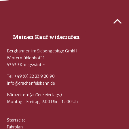
Zurück 
Meinen Kauf widerrufen
Bergbahnen im Siebengebirge GmbH
Wintermühlenhof 11
53639 Königswinter
Tel:
+49 (0) 22 23.9 20 90
info@drachenfelsbahn.de
Bürozeiten: (außer Feiertags)
Montag - Freitag: 9.00 Uhr - 15.00 Uhr
Startseite
Fahrplan