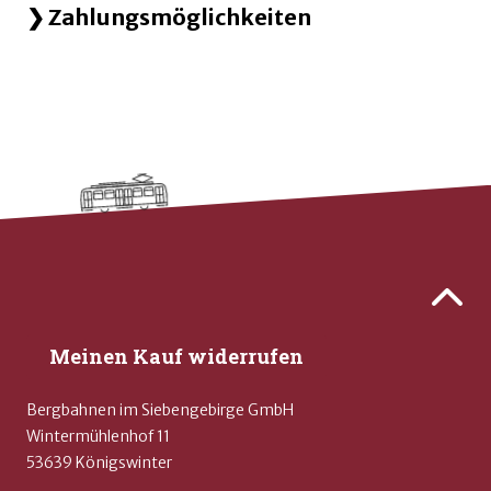
Zahlungsmöglichkeiten
Kontaktdaten und weitere Links
Zurück 
Meinen Kauf widerrufen
Bergbahnen im Siebengebirge GmbH
Wintermühlenhof 11
53639 Königswinter