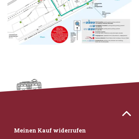
Kontaktdaten und weitere Links
Zurück 
Meinen Kauf widerrufen