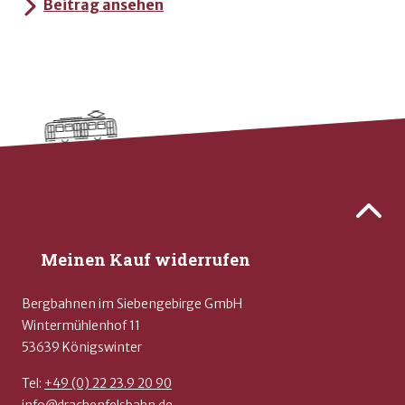
Beitrag ansehen
Kontaktdaten und weitere Links
Zurück 
Meinen Kauf widerrufen
Bergbahnen im Siebengebirge GmbH
Wintermühlenhof 11
53639 Königswinter
Tel:
+49 (0) 22 23.9 20 90